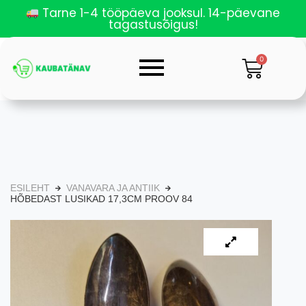
Tarne 1-4 tööpäeva jooksul. 14-päevane
tagastusõigus!
0
ESILEHT
VANAVARA JA ANTIIK
HÕBEDAST LUSIKAD 17,3CM PROOV 84