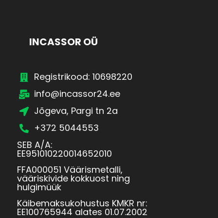
INCASSOR OÜ
Registrikood: 10698220
info@incassor24.ee
Jõgeva, Pargi tn 2a
+372 5044553
SEB A/A:
EE951010220014652010
FFA000051 Väärismetalli,
vääriskivide kokkuost ning
hulgimüük
Käibemaksukohustus KMKR nr:
EE100765944 alates 01.07.2002