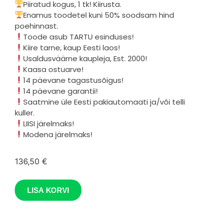
Piiratud kogus, 1 tk! Kiirusta.
Enamus toodetel kuni 50% soodsam hind
poehinnast.
Toode asub TARTU esinduses!
Kiire tarne, kaup Eesti laos!
Usaldusväärne kaupleja, Est. 2000!
Kaasa ostuarve!
14 päevane tagastusõigus!
14 päevane garantii!
Saatmine üle Eesti pakiautomaati ja/või telli
kuller.
LIISI järelmaks!
Modena järelmaks!
136,50
€
LISA KORVI